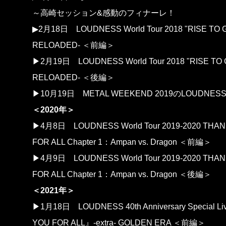
～高崎セッション&感動のフィナーレ！
▶2月18日
LOUDNESS World Tour 2018 "RISE TO 
RELOADED- ＜前編＞
▶2月19日
LOUDNESS World Tour 2018 "RISE TO 
RELOADED- ＜後編＞
▶10月19日
METAL WEEKEND 2019のLOUDNES
＜2020年＞
▶4月8日
LOUDNESS World Tour 2019-2020 THA
FOR ALL Chapter 1：Ampan vs. Dragon ＜前編＞
▶4月9日
LOUDNESS World Tour 2019-2020 THA
FOR ALL Chapter 1：Ampan vs. Dragon ＜後編＞
＜2021年＞
▶1月18日
LOUDNESS 40th Anniversary Special 
YOU FOR ALL』-extra- GOLDEN ERA ＜前編＞