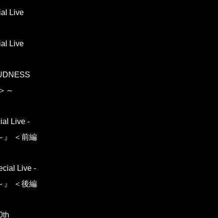
al Live
al Live
OUDNESS
回＞～
l Live -
SS～』 ＜前編
ial Live -
SS～』 ＜後編
0th