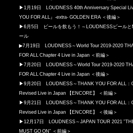
▶1月19日
LOUDNESS 40th Anniversary Special 
YOU FOR ALL』-extra- GOLDEN ERA ＜後編＞
▶6月5日
ビールを飲もう！～LOUDNESSビールとMar
ール
▶7月19日
LOUDNESS～World Tour 2019-2020 T
FOR ALL Chapter 4 Live in Japan ＜前編＞
▶7月20日
LOUDNESS～World Tour 2019-2020 T
FOR ALL Chapter 4 Live in Japan ＜後編＞
▶9月20日
LOUDNESS～THANK YOU FOR ALL：Ch
Revised Live in Japan 【ENCORE】 ＜前編＞
▶9月21日
LOUDNESS～THANK YOU FOR ALL：Ch
Revised Live in Japan 【ENCORE】 ＜後編＞
▶12月17日
LOUDNESS～JAPAN TOUR 2021 "T
MUST GO ON" ＜前編＞