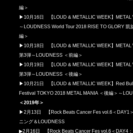
編＞
▶10月16日
【LOUD & METALLIC WEEK】METAL
～LOUDNESS World Tour 2018 RISE TO GLORY
編＞
▶10月18日
【LOUD & METALLIC WEEK】METAL
第3弾～LOUDNESS ＜前編＞
▶10月19日
【LOUD & METALLIC WEEK】METAL
第3弾～LOUDNESS ＜後編＞
▶10月21日
【LOUD & METALLIC WEEK】Red Bull
Festival TOKYO 2018 METAL MANIA ＜後編＞～LO
＜2019年＞
▶2月13日
【Rock Beats Cancer Fes vol.6＜D
ニング＆LOUDNESS
▶2月16日
【Rock Beats Cancer Fes vol.6＜D