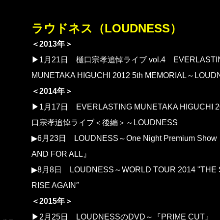
ラウドネス（LOUDNESS）
＜2013年＞
▶1月21日
樋口宗孝追悼ライブ vol.4 EVERLASTI
MUNETAKA HIGUCHI 2012 5th MEMORIAL～LOU
＜2014年＞
▶1月17日
EVERLASTING MUNETAKA HIGUCHI 20
口宗孝追悼ライブ＜後編＞～LOUDNESS
▶6月23日
LOUDNESS～One Night Premium Sho
AND FOR ALL』
▶8月8日
LOUDNESS～WORLD TOUR 2014 "THE 
RISE AGAIN″
＜2015年＞
▶2月25日
LOUDNESSのDVD～『PRIME CUT』