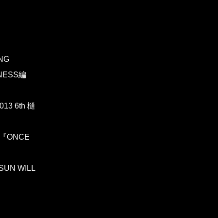
NG
DNESS編
13 6th 樋
w 『ONCE
SUN WILL