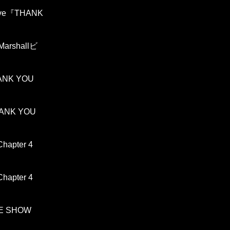
Live『THANK
shallビ
HANK YOU
HANK YOU
apter 4
apter 4
HE SHOW