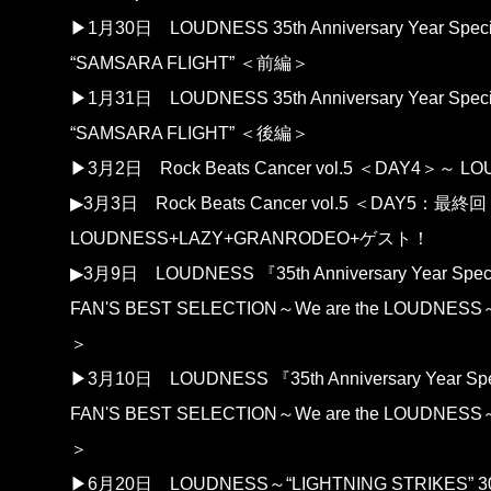
▶1月30日
LOUDNESS 35th Anniversary Year Speci
“SAMSARA FLIGHT” ＜前編＞
▶1月31日
LOUDNESS 35th Anniversary Year Speci
“SAMSARA FLIGHT” ＜後編＞
▶3月2日
Rock Beats Cancer vol.5 ＜DAY4＞～ L
▶3月3日
Rock Beats Cancer vol.5 ＜DAY5：最終
LOUDNESS+LAZY+GRANRODEO+ゲスト！
▶3月9日
LOUDNESS 『35th Anniversary Year Specia
FAN'S BEST SELECTION～We are the LOUDNE
＞
▶3月10日
LOUDNESS 『35th Anniversary Year Spec
FAN'S BEST SELECTION～We are the LOUDNE
＞
▶6月20日
LOUDNESS～“LIGHTNING STRIKES” 3