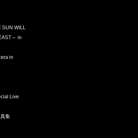
 SUN WILL
 EAST～ in
era in
ial Live
写真集