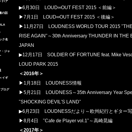
ンド/ア
▶6月30日
LOUD∞OUT FEST 2015 ＜前編＞
l関連の話
▶7月1日
LOUD∞OUT FEST 2015 ＜後編＞
GALA
▶11月27日
LOUDNESS WORLD TOUR 2015 "THE
ト
RISE AGAIN"～30th Anniversary THUNDER IN THE
ロック名
JAPAN
ック・ジャ
▶12月17日
SOLDIER OF FORTUNE feat. Mike Vesc
ー
LOUD PARK 2015
題
＜2016年＞
og＜イギ
▶1月18日
LOUDNESS情報
・ブログ
▶5月21日
LOUDNESS～35th Anniversary Year Spec
"SHOCKING DEVIL'S LAND"
▶6月23日
LOUDNESSだより～欧州紀行とギター
▶8月4日
"Cafe de Player vol.1"～高崎晃編
＜2017年＞