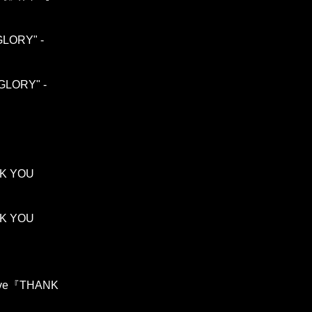
GLORY" -
GLORY" -
S
NK YOU
NK YOU
Live『THANK