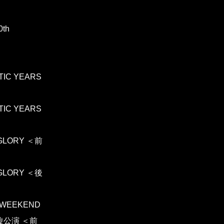
0th
NTIC YEARS
NTIC YEARS
O GLORY ＜前
O GLORY ＜後
 WEEKEND
 凱旋公演 ＜前