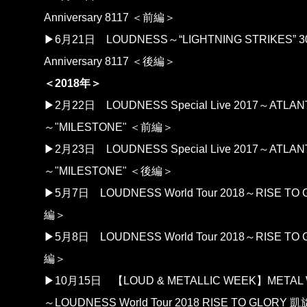
Anniversary 8117 ＜前編＞
▶6月21日
LOUDNESS～“LIGHTNING STRIKES” 3
Anniversary 8117 ＜後編＞
＜2018年＞
▶2月22日
LOUDNESS Special Live 2017～ATLA
～"MILESTONE" ＜前編＞
▶2月23日
LOUDNESS Special Live 2017～ATLA
～"MILESTONE" ＜後編＞
▶5月7日
LOUDNESS World Tour 2018～RISE T
編＞
▶5月8日
LOUDNESS World Tour 2018～RISE T
編＞
▶10月15日
【LOUD & METALLIC WEEK】METAL
～LOUDNESS World Tour 2018 RISE TO GLORY